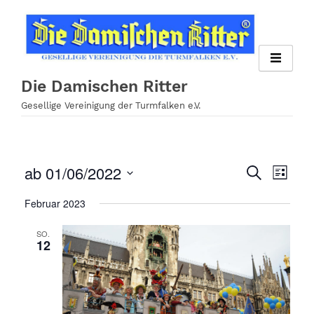
Zum
Inhalt
springen
Die Damischen Ritter
Gesellige Vereinigung der Turmfalken e.V.
ab 01/06/2022
Veran
Veranst
Suche
Liste
Ansi
Datum
Suche
Februar 2023
wählen.
Navig
und
SO.
12
Ansichte
Navigati