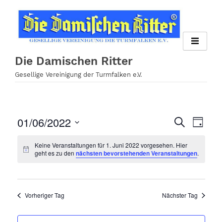
Zum
Inhalt
springen
Die Damischen Ritter
Gesellige Vereinigung der Turmfalken e.V.
01/06/2022
Veran
Veranst
Suche
Tag
Ansi
Datum
Suche
Keine Veranstaltungen für 1. Juni 2022 vorgesehen. Hier
wählen.
Navig
geht es zu den
nächsten bevorstehenden Veranstaltungen
.
und
Ansichte
Navigati
Vorheriger Tag
Nächster Tag