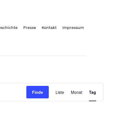
eschichte
Presse
Kontakt
Impressum
Veranstaltung
Finde
Liste
Monat
Tag
Ansichten-
Navigation