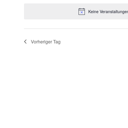
Navigation
Schlüsselwort.
wählen.
Keine Veranstaltungen
Vorheriger Tag