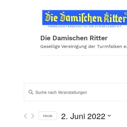
Zum
Inhalt
springen
Die Damischen Ritter
Gesellige Vereinigung der Turmfalken e.
Veranstaltungen
Bitte
Schlüsselwort
Suche
eingeben.
und
Suche
2. Juni 2022
Heute
nach
Ansichten,
Veranstaltungen
Datum