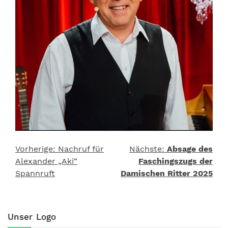
Vorherige:
Nachruf für
Nächste:
Absage des
Beitragsnavigation
Alexander „Aki“
Faschingszugs der
Spannruft
Damischen Ritter 2025
Unser Logo