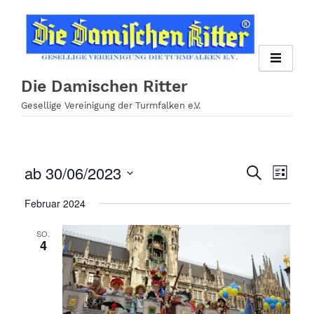
Zum
Inhalt
springen
Die Damischen Ritter
Gesellige Vereinigung der Turmfalken e.V.
ab 30/06/2023
Veran
Veranst
Suche
Liste
Ansi
Datum
Suche
Februar 2024
wählen.
Navig
und
SO.
4
Ansichte
Navigati