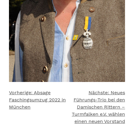
Vorherige:
Absage
Nächste:
Neues
Beitragsnavigation
Faschingsumzug 2022 in
Führungs-Trio bei den
München
Damischen Rittern –
Turmfalken e.V. wählen
einen neuen Vorstand