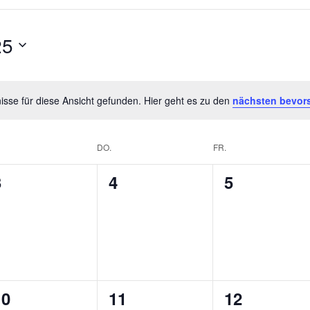
25
sse für diese Ansicht gefunden. Hier geht es zu den
nächsten bevor
DO.
FR.
0
0
0
3
4
5
n,
eranstaltungen,
Veranstaltungen,
Veranstalt
0
0
0
10
11
12