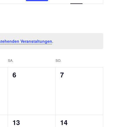
Navigation
stehenden Veranstaltungen
.
SA.
SO.
0
0
6
7
ungen,
Veranstaltungen,
Veranstaltungen,
0
0
13
14