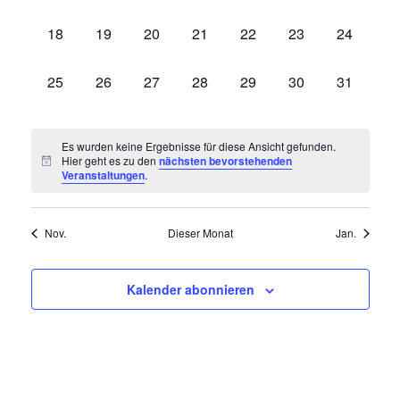
Veranstaltungen,
Veranstaltungen,
Veranstaltungen,
Veranstaltungen,
Veranstaltungen,
Veranstaltungen,
Veranstal
0
0
0
0
0
0
0
18
19
20
21
22
23
24
Veranstaltungen,
Veranstaltungen,
Veranstaltungen,
Veranstaltungen,
Veranstaltungen,
Veranstaltungen,
Veranstal
0
0
0
0
0
0
0
25
26
27
28
29
30
31
Veranstaltungen,
Veranstaltungen,
Veranstaltungen,
Veranstaltungen,
Veranstaltungen,
Veranstaltungen,
Veranstal
Es wurden keine Ergebnisse für diese Ansicht gefunden.
Hier geht es zu den
nächsten bevorstehenden
Veranstaltungen
.
Nov.
Dieser Monat
Jan.
Kalender abonnieren