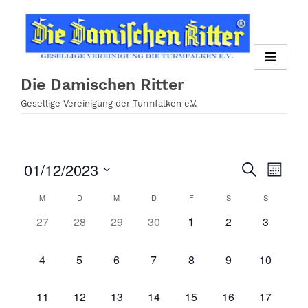
Zum
Inhalt
springen
Die Damischen Ritter
Gesellige Vereinigung der Turmfalken e.V.
01/12/2023
Veran
Veranst
Suche
Monat
Ansi
Datum
Suche
M
D
M
D
F
S
S
Kalender
wählen.
Navig
und
0
0
0
0
0
0
0
27
28
29
30
1
2
3
von
Veranstaltungen,
Veranstaltungen,
Veranstaltungen,
Veranstaltungen,
Veranstaltungen,
Veranstaltungen,
Veransta
Ansichte
Veranstaltungen
0
0
0
0
0
0
0
4
5
6
7
8
9
10
Navigati
Veranstaltungen,
Veranstaltungen,
Veranstaltungen,
Veranstaltungen,
Veranstaltungen,
Veranstaltungen,
Veranstal
0
0
0
0
0
0
0
11
12
13
14
15
16
17