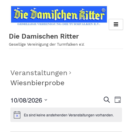
Zum
Inhalt
springen
Die Damischen Ritter
Gesellige Vereinigung der Turmfalken e.V.
Veranstaltungen
Wiesnbierprobe
10/08/2026
Veran
Veranst
Suche
Tag
Ansi
Datum
Suche
wählen.
Es sind keine anstehenden Veranstaltungen vorhanden.
Navig
und