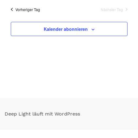
Ansichte
Vorheriger Tag
Nächster Tag
Navigati
Kalender abonnieren
Deep Light läuft mit WordPress