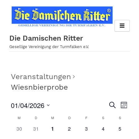
Zum
Inhalt
springen
Die Damischen Ritter
Gesellige Vereinigung der Turmfalken e.V.
Veranstaltungen
Wiesnbierprobe
01/04/2026
Veran
Veranst
Suche
Monat
Ansi
Datum
Suche
M
D
M
D
F
S
S
Kalender
wählen.
Navig
und
0
0
0
0
0
0
0
30
31
1
2
3
4
5
von
Veranstaltungen,
Veranstaltungen,
Veranstaltungen,
Veranstaltungen,
Veranstaltungen,
Veranstaltungen,
Veransta