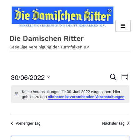
Zum
Inhalt
springen
Die Damischen Ritter
Gesellige Vereinigung der Turmfalken e.V.
30/06/2022
Veran
Veranst
Suche
Tag
Ansi
Datum
Suche
Keine Veranstaltungen für 30. Juni 2022 vorgesehen. Hier
wählen.
Navig
geht es zu den
nächsten bevorstehenden Veranstaltungen
.
und
Ansichte
Navigati
Vorheriger Tag
Nächster Tag