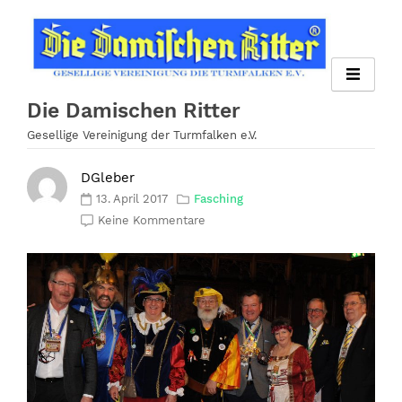
Zum
Inhalt
springen
Die Damischen Ritter
Gesellige Vereinigung der Turmfalken e.V.
DGleber
13. April 2017
Fasching
Keine Kommentare