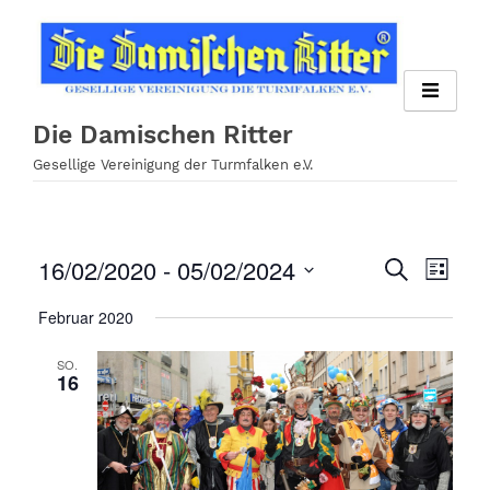
Zum
Inhalt
springen
Die Damischen Ritter
Gesellige Vereinigung der Turmfalken e.V.
16/02/2020
 - 
05/02/2024
Veran
Veranst
Suche
Liste
Ansi
Datum
Suche
Februar 2020
wählen.
Navig
und
SO.
16
Ansichte
Navigati