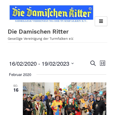
Zum
Inhalt
springen
Die Damischen Ritter
Gesellige Vereinigung der Turmfalken e.V.
16/02/2020
 - 
19/02/2023
Veran
Veranst
Suche
Liste
Ansi
Datum
Suche
Februar 2020
wählen.
Navig
und
SO.
16
Ansichte
Navigati